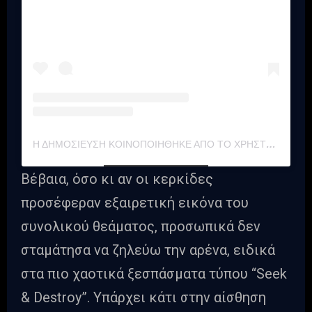
Η ΔΗΜΟΣΊΕΥΣΗ ΚΟΙΝΟΠΟΙΉΘΗΚΕ ΑΠΌ ΤΟ ΧΡΉΣΤΗ 🔹 ℙ𝕣𝕠/𝕕𝕣𝕠𝕟𝕖/𝕡𝕚𝕝𝕠𝕥 𝔸𝕖𝕣𝕚𝕒𝕝 𝕧𝕚𝕕𝕖𝕠𝕤 & 𝕡𝕙𝕠𝕥𝕠𝕘𝕣𝕒𝕡𝕙𝕪 (@ELIAS_PHOTOTRAVELER)
Βέβαια, όσο κι αν οι κερκίδες
προσέφεραν εξαιρετική εικόνα του
συνολικού θεάματος, προσωπικά δεν
σταμάτησα να ζηλεύω την αρένα, ειδικά
στα πιο χαοτικά ξεσπάσματα τύπου “Seek
& Destroy”. Υπάρχει κάτι στην αίσθηση