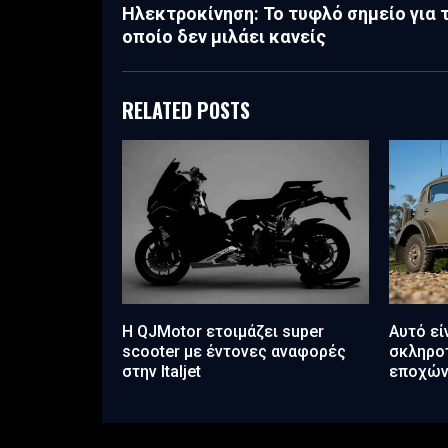
Ηλεκτροκίνηση: Το τυφλό σημείο για 
οποίο δεν μιλάει κανείς
RELATED POSTS
Η QJMotor ετοιμάζει super
Αυτό εί
scooter με έντονες αναφορές
σκληρο
στην Italjet
εποχώ