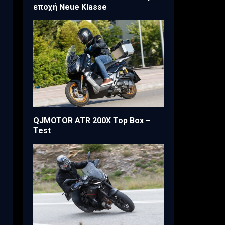
εποχή Neue Klasse
QJMOTOR ATR 200X Top Box –
Test