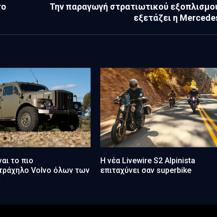
το
Την παραγωγή στρατιωτικού εξοπλισμο
εξετάζει η Mercede
ναι το πιο
Η νέα Livewire S2 Alpinista
τράχηλο Volvo όλων των
επιταχύνει σαν superbike
ν