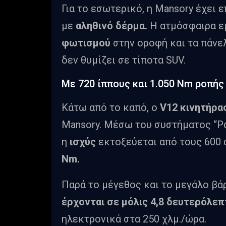
Για το εσωτερικό, η Mansory έχει 
με
αληθινό δέρμα.
Η ατμόσφαιρα ε
φωτισμού
στην οροφή και τα πάνε
δεν θυμίζει σε τίποτα SUV.
Με 720 ίππους και 1.050 Nm ροπής
Κάτω από το καπό, ο
V12 κινητήρα
Mansory. Μέσω του συστήματος “Po
η
ισχύς
εκτοξεύεται από τους 600 
Nm.
Παρά το μέγεθος και το μεγάλο βά
έρχονται σε μόλις 4,8 δευτερόλεπ
ηλεκτρονικά στα 250 χλμ./ώρα.