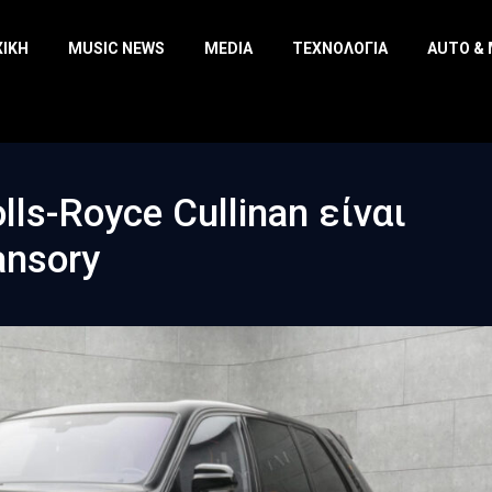
ΧΙΚΉ
MUSIC NEWS
MEDIA
ΤΕΧΝΟΛΟΓΊΑ
AUTO &
ls-Royce Cullinan είναι
ansory