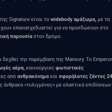
.
ης Signature είναι το
widebody αμάξωμα,
με τα
 έχουν επανασχεδιαστεί για να προσδώσουν στο
τική παρουσία
στον δρόμο.
ι δεχθεί την παρέμβαση της Mansory. Το Empero
ωγές αέρα,
καινούργιες
φωτιστικές
ιες από
ανθρακόνημα
και
σφυρήλατες ζάντες 2
ς άνθρακα «τυλιγμένες» με ελαστικά επιδόσεων