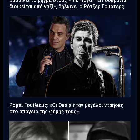
Βαθαίνει το ρήγμα στους Pink Floyd – «Η Ουκρανία
διοικείται από ναζί», δηλώνει ο Ρότζερ Γουότερς
Ρόμπι Γουίλιαμς: «Οι Oasis ήταν μεγάλοι νταήδες
στο απόγειο της φήμης τους»