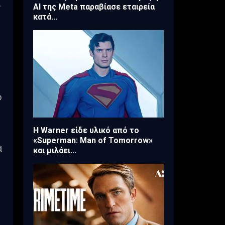
ι
AI της Meta παραβίασε εταιρεία
κατά...
ο
Η Warner είδε υλικό από το
«Superman: Man of Tomorrow»
α
και μιλάει...