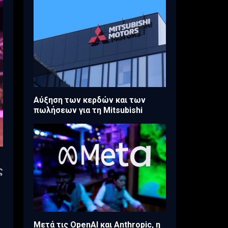
Aύξηση των κερδών και των
πωλήσεων για τη Mitsubishi
ς
Μετά τις OpenAI και Anthropic, η