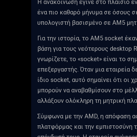
Η ανακοίνωση έγινε στο πλαίσιο ε
ένα πιο καθαρό μήνυμα σε όσους σ
υπολογιστή βασισμένο σε AM5 μητ
Για την ιστορία, το AM5 socket έκα
βάση για τους νεότερους desktop 
γνωρίζετε, το «socket» είναι το σ
επεξεργαστής. Όταν μια εταιρεία δ
ίδιο socket, αυτό σημαίνει ότι οι
μπορούν να αναβαθμίσουν στο μέλλ
αλλάξουν ολόκληρη τη μητρική πλα
Σύμφωνα με την AMD, η απόφαση αφ
πλατφόρμας και την εμπιστοσύνη 
επένδυσή τους. Η εταιρεία ανέφερ