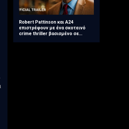
ε
Robert Pattinson και A24
επιστρέφουν με ένα σκοτεινό
crime thriller βασισμένο σε...
ι
α