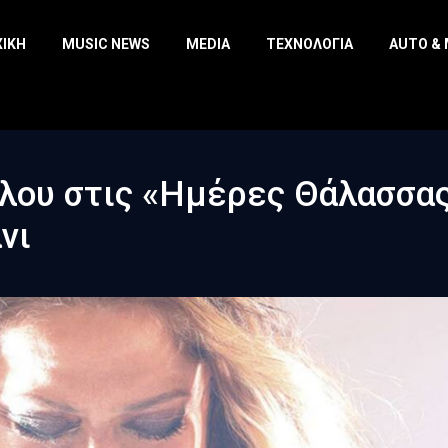
ΧΙΚΉ
MUSIC NEWS
MEDIA
ΤΕΧΝΟΛΟΓΊΑ
AUTO &
ύλου στις «Ημέρες Θάλασσα
νι