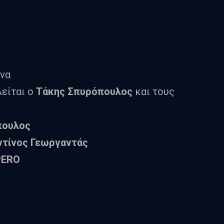
να
είται ο
Τάκης Σπυρόπουλος
και τους
πουλος
τίνος Γεωργαντάς
PERO