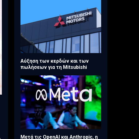
Aύξηση των κερδών και των
πωλήσεων για τη Mitsubishi
Μετά τις OpenAI και Anthropic, η
ο