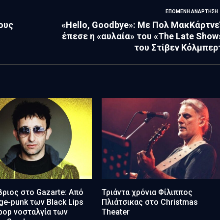
ΕΠΌΜΕΝΗ ΑΝΆΡΤΗΣΗ
ους
«Hello, Goodbye»: Με Πολ ΜακΚάρτνε
έπεσε η «αυλαία» του «The Late Show
του Στίβεν Κόλμπερ
ριος στο Gazarte: Από
Τριάντα χρόνια Φίλιππος
ge-punk των Black Lips
Πλιάτσικας στο Christmas
tpop νοσταλγία των
Theater