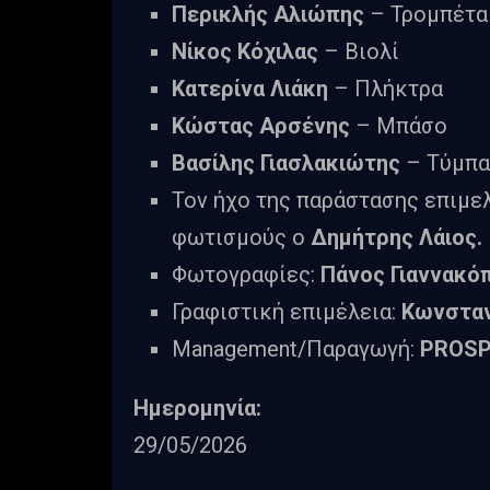
Περικλής Αλιώπης
– Τρομπέτα
Νίκος Κόχιλας
– Βιολί
Κατερίνα Λιάκη
– Πλήκτρα
Κώστας Αρσένης
– Μπάσο
Βασίλης Γιασλακιώτης
– Τύμπα
Τον ήχο της παράστασης επιμελ
φωτισμούς ο
Δημήτρης Λάιος.
Φωτογραφίες:
Πάνος Γιαννακό
Γραφιστική επιμέλεια:
Κωνσταν
Management/Παραγωγή:
PROS
Ημερομηνία:
29/05/2026