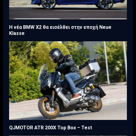
Η νέα BMW X2 θα εισέλθει στην εποχή Neue
Klasse
QJMOTOR ATR 200X Top Box – Test