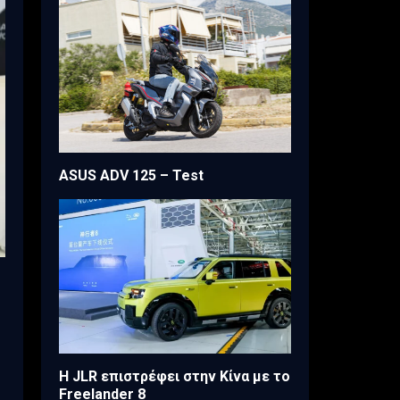
ASUS ADV 125 – Test
Η JLR επιστρέφει στην Κίνα με το
Freelander 8