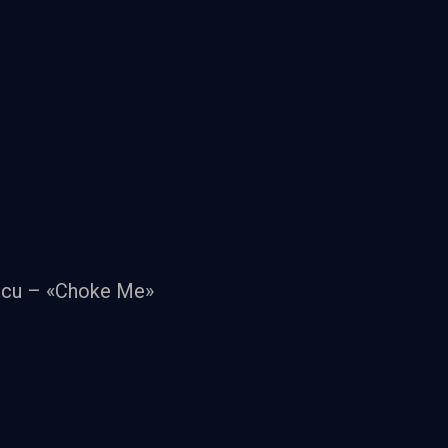
scu – «Choke Me»