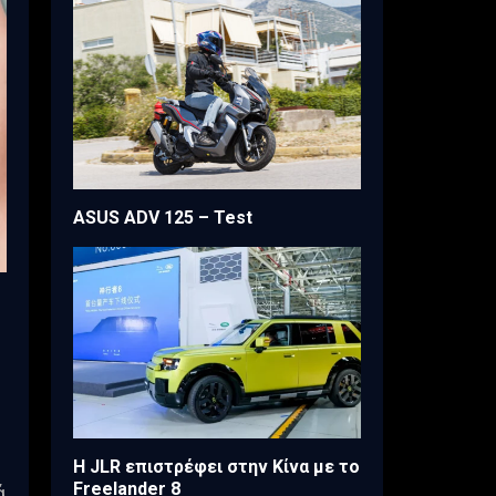
ASUS ADV 125 – Test
Η JLR επιστρέφει στην Κίνα με το
Freelander 8
ά