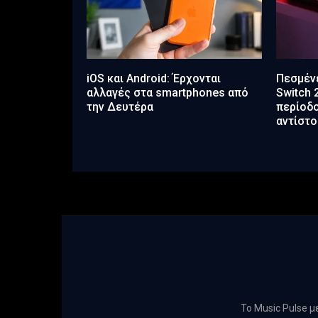
iOS και Android: Έρχονται
Πεσμένε
αλλαγές στα smartphones από
Switch 
την Δευτέρα
περίοδο
αντίστο
Το Music Pulse 