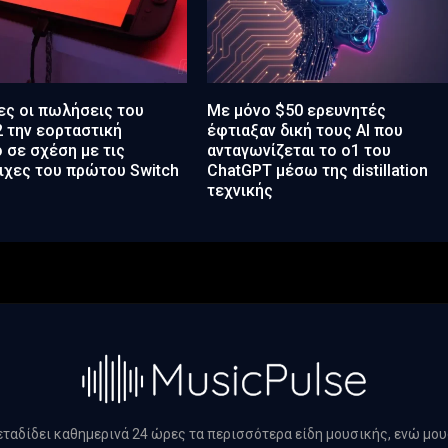
ς οι πωλήσεις του
Με μόνο $50 ερευνητές
2 την εορταστική
έφτιαξαν δική τους AI που
 σε σχέση με τις
ανταγωνίζεται το o1 του
ιχες του πρώτου Switch
ChatGPT μέσω της distillation
τεχνικής
μεταδίδει καθημερινά 24 ώρες τα περισσότερα είδη μουσικής, ενώ μο