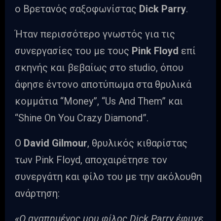
ο Βρετανός σαξοφωνίστας
Dick Parry
.
Ήταν περισσότερο γνωστός για τις
συνεργασίες του με τους
Pink Floyd
επί
σκηνής και βεβαίως στο studio, όπου
άφησε έντονο αποτύπωμα στα θρυλικά
κομμάτια “Money”, “Us And Them” και
“Shine On You Crazy Diamond”.
Ο
David Gilmour
, θρυλικός κιθαρίστας
των Pink Floyd, αποχαιρέτησε τον
συνεργάτη και φίλο του με την ακόλουθη
ανάρτηση:
«Ο αγαπημένος μου φίλος Dick Parry έφυγε