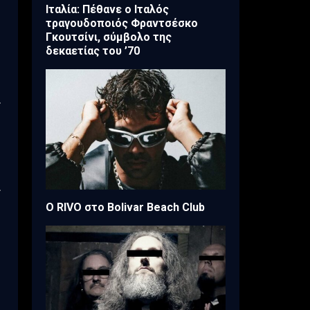
Ιταλία: Πέθανε ο Ιταλός
τραγουδοποιός Φραντσέσκο
Γκουτσίνι, σύμβολο της
δεκαετίας του ’70
.
ι
Ο RIVO στο Bolivar Beach Club