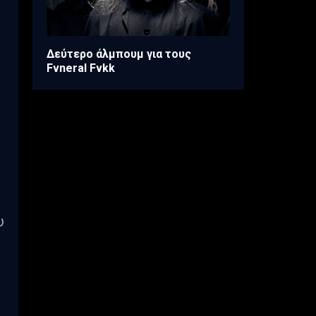
Δεύτερο άλμπουμ για τους
Fvneral Fvkk
υ