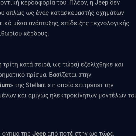
οντική κερδοφορία του. Πλέον, η Jeep δεν
του απλώς ως ένας κατασκευαστής οχημάτων
τικό μέσο ανάπτυξης, επίδειξης τεχνολογικής
ιθωρίου κέρδους.
η τρίτη κατά σειρά, ως τώρα) εξελίχθηκε και
ρηματικό πρίσμα. Βασίζεται στην
ium»
της Stellantis η οποία επιτρέπει την
μένων και αμιγώς ηλεκτροκίνητων μοντέλων το
ό όχημα της
Jeep
από ποτέ στην ως τώρα