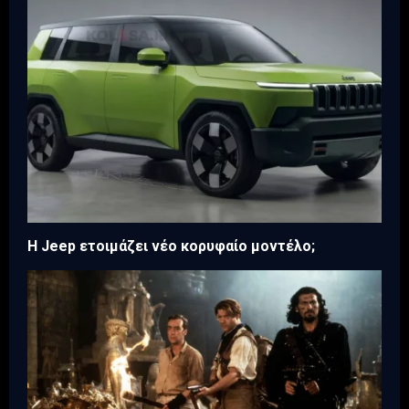
H Jeep ετοιμάζει νέο κορυφαίο μοντέλο;