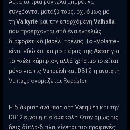
Αυτά τα τρία μοντέλα μπορεί να
συγχέονται μεταξύ τους, όχι όμως με
τη
Valkyrie
και την επερχόμενη
Valhalla
,
που προέρχονται από ένα εντελώς
διαφορετικό βαρέλι τρέλας. Το «Volante»
είναι εδώ και καιρό ο όρος της
Aston
για
το «σέξι κάμπριο», αλλά χρησιμοποιείται
μόνο για τις Vanquish και DB12· η ανοιχτή
Vantage ονομάζεται Roadster.
Η διάκριση ανάμεσα στη Vanquish και την
DB12 είναι η πιο δύσκολη. Οταν όμως τις
δεις δίπλα-δίπλα, γίνεται πιο προφανές