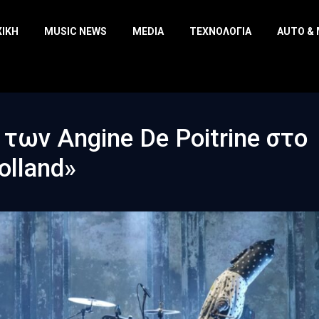
ΧΙΚΉ
MUSIC NEWS
MEDIA
ΤΕΧΝΟΛΟΓΊΑ
AUTO &
των Angine De Poitrine στο
olland»