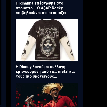
Η Rihanna επέστρεψε στο
στούντιο – O A$AP Rocky
επιβεβαιώνει ότι ετοιμάζει...
Η Disney λανσάρει συλλογή
εμπνευσμένη από το… metal και
τους πιο σκοτεινούς...