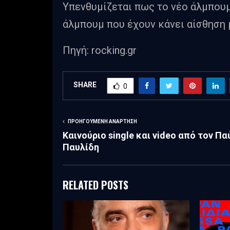
Υπενθυμίζεται πως το νέο άλμπουμ
άλμπουμ που έχουν κάνει αίσθηση μ
Πηγή: rocking.gr
SHARE
0
ΠΡΟΗΓΟΎΜΕΝΗ ΑΝΆΡΤΗΣΗ
Καινούριο single και video από τον Πα
Παυλίδη
RELATED POSTS