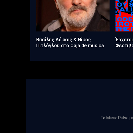
Βασίλης Λέκκας & Νίκος
Έρχετα
Πιτλόγλου στο Caja de musica
Φεστιβά
Το Music Pulse 