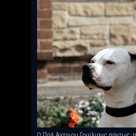
Ο Πολ Άντριου Γουίλιαμς πάντως, π