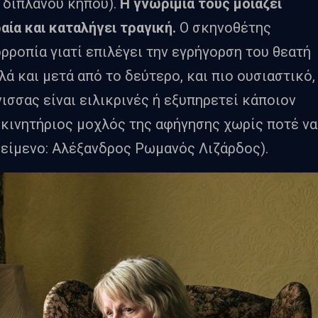
 διπλανού κήπου).
Η γνωριμία τους μοιάζει
αία και καταλήγει τραγική.
Ο σκηνοθέτης
ορροπία γιατί επιλέγει την εγρήγορση του θεατή
λά και μετά από το δεύτερο, και πιο ουσιαστικό,
ισσας είναι ειλικρινές ή εξυπηρετεί κάποιον
ο κινητήριος μοχλός της αφήγησης χωρίς ποτέ να
(κείμενο: Αλέξανδρος Ρωμανός Λιζάρδος).