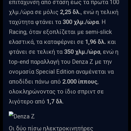
επιτάχυνση από στάση έως τα πρώτα 100
χλμ./ώρα σε μόλις
2,25 δλ.
, ενώ η τελική
ταχύτητα φτάνει τα
300 χλμ./ώρα
. Η
Racing, όταν εξοπλίζεται με semi-slick
ελαστικά, τα καταφέρνει σε
1,96 δλ.
και
φτάνει σε τελική τα
350 χλμ./ώρα
, ενώ η
top-end παραλλαγή του Denza Z με την
ονομασία Special Edition αναμένεται να
αποδίδει πάνω από
2.000 ίππους
,
ολοκληρώνοντας το ίδιο σπριντ σε
λιγότερο από
1,7 δλ
.
Οι δύο πίσω ηλεκτροκινητήρες