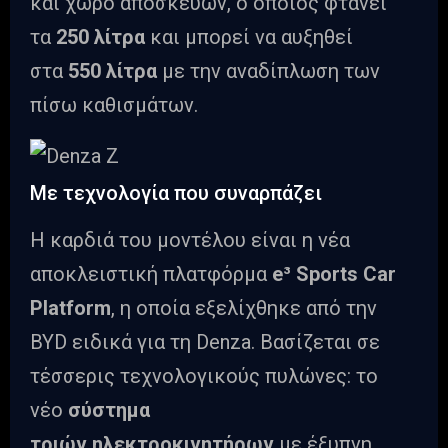
και χώρο αποσκευών, ο οποίος φτάνει
τα
250 λίτρα
και μπορεί να αυξηθεί
στα
550 λίτρα
με την αναδίπλωση των
πίσω καθισμάτων.
Με τεχνολογία που συναρπάζει
Η καρδιά του μοντέλου είναι η νέα
αποκλειστική πλατφόρμα
e³ Sports Car
Platform
, η οποία εξελίχθηκε από την
BYD ειδικά για τη Denza. Βασίζεται σε
τέσσερις τεχνολογικούς πυλώνες: το
νέο
σύστημα
τριών
ηλεκτροκινητήρων
με έξυπνη