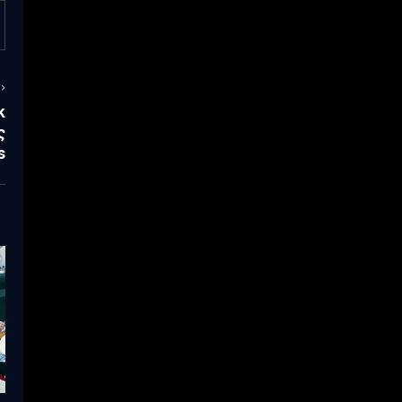
k
ς
s