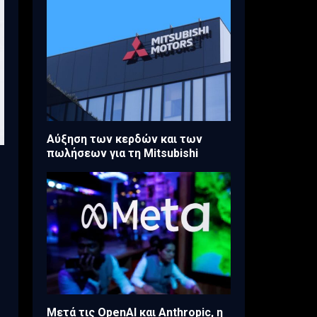
Aύξηση των κερδών και των
πωλήσεων για τη Mitsubishi
Μετά τις OpenAI και Anthropic, η