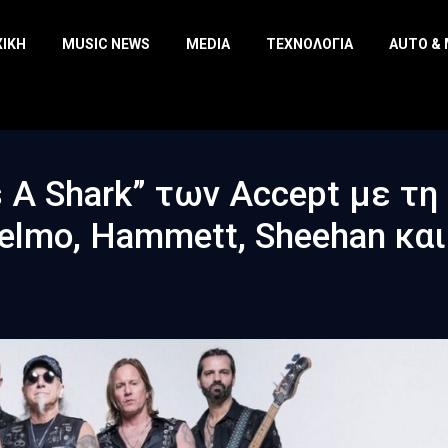
ΧΙΚΉ
MUSIC NEWS
MEDIA
ΤΕΧΝΟΛΟΓΊΑ
AUTO &
 A Shark” των Accept με τη
lmo, Hammett, Sheehan και