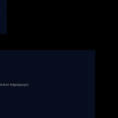
ν
υσικοί παραγωγοί