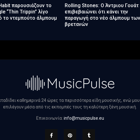
 Habit παρουσιάζουν το
Rolling Stones: Ο Άντριου Γουάτ
le “Thin Trippin” λίγο
επιβεβαιώνει ότι κάνει την
ό το ντεμπούτο άλμπουμ
παραγωγή στο νέο άλμπουμ τω
βρετανών
μεταδίδει καθημερινά 24 ώρες τα περισσότερα είδη μουσικής, ενώ μο
επιλέγουν μέσα από τις εκπομπές τους τη καλύτερη ξένη μουσική.
Επικοινωνία:
info@musicpulse.eu