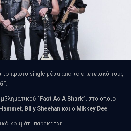
το πρώτο single μέσα από το επετειακό τους
26”
.
 εμβληματικού
“Fast As A Shark”
, στο οποίο
 Hammet, Billy Sheehan και ο Mikkey Dee
.
ικό κομμάτι
παρακάτω: